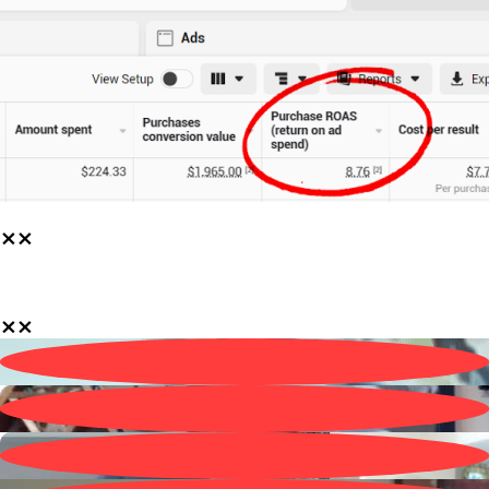
⨯
⨯
⨯
⨯